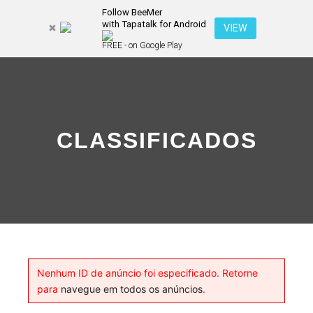
Follow BeeMer
with Tapatalk for Android
Pesquisa
VIEW
Mais inf
FREE - on Google Play
Menu pr
CLASSIFICADOS
Nenhum ID de anúncio foi especificado. Retorne
para
navegue em todos os anúncios
.